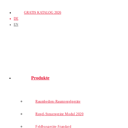
Zum
GRATIS KATALOG 2026
Inhalt
DE
springen
EN
Produkte
Raumbedien-Raumregelgeräte
Regel-Steuergeräte Modul 2020
Feldbusgeräte-Standard