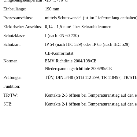
Umgebungstemperatur:
-20°...+70°C
Einbaulänge:
190 mm
Prozessanschluss:
mittels Schutzwendel (ist im Lieferumfang enthalten
Elektrischer Anschluss:
0,14 - 1,5 mm² über Schraubklemmen
Schutzklasse:
I (nach EN 60 730)
Schutzart:
IP 54 (nach IEC 529) oder IP 65 (nach IEC 529)
CE-Konformität
Normen:
EMV Richtlinie 2004/108/CE
Niederspannungsrichtlinie 2006/95/CE
Prüfungen:
TÜV, DIN 3440 (STB 112 299, TR 110497, TR/STB
Funktion:
TR/TW:
Kontakte 2-3 öffnen bei Temperaturanstieg auf den ei
STB:
Kontakte 2-1 öffnen bei Temperaturanstieg auf den e