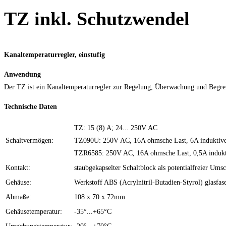
TZ inkl. Schutzwendel
Kanaltemperaturregler, einstufig
Anwendung
Der TZ ist ein Kanaltemperaturregler zur Regelung, Überwachung und Begren
Technische Daten
TZ: 15 (8) A; 24... 250V AC
Schaltvermögen:
TZ090U: 250V AC, 16A ohmsche Last, 6A induktive
TZR6585: 250V AC, 16A ohmsche Last, 0,5A indukt
Kontakt:
staubgekapselter Schaltblock als potentialfreier Ums
Gehäuse:
Werkstoff ABS (Acrylnitril-Butadien-Styrol) glasfase
Abmaße:
108 x 70 x 72mm
Gehäusetemperatur:
-35°...+65°C