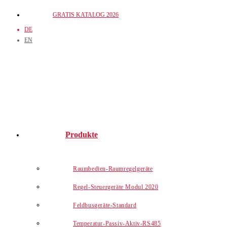
Zum
GRATIS KATALOG 2026
Inhalt
DE
springen
EN
Produkte
Raumbedien-Raumregelgeräte
Regel-Steuergeräte Modul 2020
Feldbusgeräte-Standard
Temperatur-Passiv-Aktiv-RS485