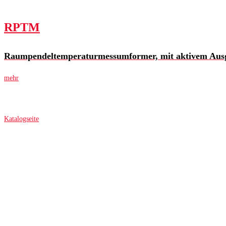
RPTM
Raumpendeltemperaturmessumformer, mit aktivem Aus
mehr
Katalogseite