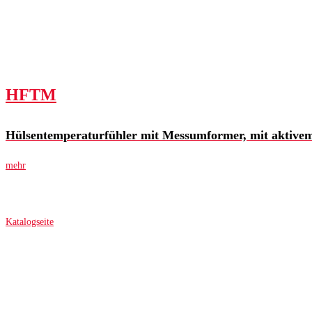
HFTM
Hülsentemperaturfühler mit Messumformer, mit aktive
mehr
Katalogseite