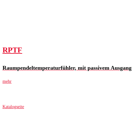
RPTF
Raumpendeltemperaturfühler, mit passivem Ausgang
mehr
Katalogseite