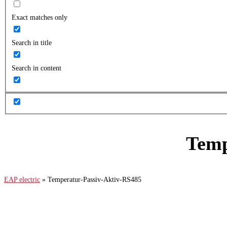
Exact matches only
Search in title
Search in content
Temp
EAP electric
»
Temperatur-Passiv-Aktiv-RS485