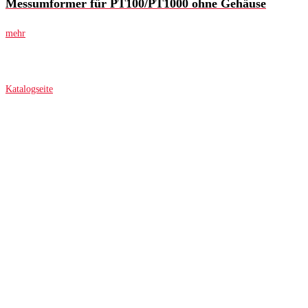
Messumformer für PT100/PT1000 ohne Gehäuse
mehr
Katalogseite