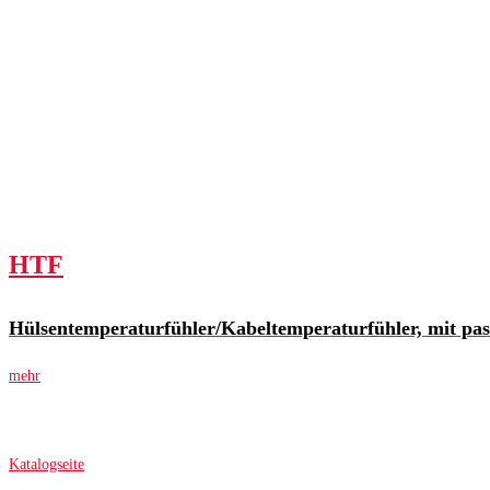
HTF
Hülsentemperaturfühler/Kabeltemperaturfühler, mit pa
mehr
Katalogseite