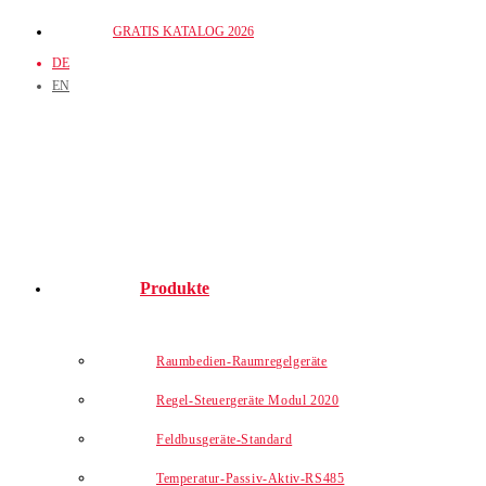
Zum
GRATIS KATALOG 2026
Inhalt
DE
springen
EN
Produkte
Raumbedien-Raumregelgeräte
Regel-Steuergeräte Modul 2020
Feldbusgeräte-Standard
Temperatur-Passiv-Aktiv-RS485