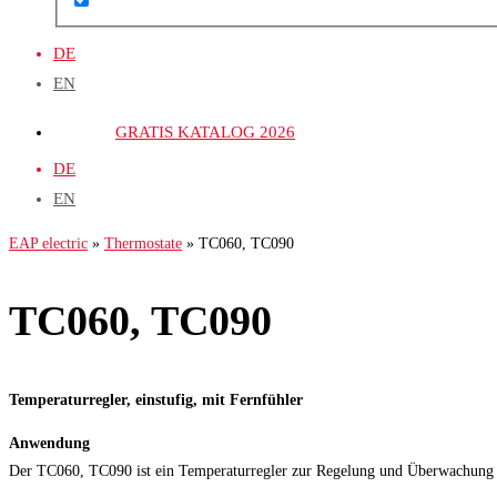
DE
EN
GRATIS KATALOG 2026
DE
EN
EAP electric
»
Thermostate
»
TC060, TC090
TC060, TC090
Temperaturregler, einstufig, mit Fernfühler
Anwendung
Der TC060, TC090 ist ein Temperaturregler zur Regelung und Überwachung v