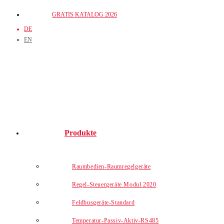
Zum
GRATIS KATALOG 2026
Inhalt
DE
springen
EN
Produkte
Raumbedien-Raumregelgeräte
Regel-Steuergeräte Modul 2020
Feldbusgeräte-Standard
Temperatur-Passiv-Aktiv-RS485