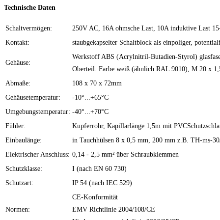
Technische Daten
Schaltvermögen:
250V AC, 16A ohmsche Last, 10A induktive Last 1
Kontakt:
staubgekapselter Schaltblock als einpoliger, potentia
Werkstoff ABS (Acrylnitril-Butadien-Styrol) glasfase
Gehäuse:
Oberteil: Farbe weiß (ähnlich RAL 9010), M 20 x 1,
Abmaße:
108 x 70 x 72mm
Gehäusetemperatur:
-10°...+65°C
Umgebungstemperatur:
-40°...+70°C
Fühler:
Kupferrohr, Kapillarlänge 1,5m mit PVCSchutzschl
Einbaulänge:
in Tauchhülsen 8 x 0,5 mm, 200 mm z.B. TH-ms-30/
Elektrischer Anschluss:
0,14 - 2,5 mm² über Schraubklemmen
Schutzklasse:
I (nach EN 60 730)
Schutzart:
IP 54 (nach IEC 529)
CE-Konformität
Normen:
EMV Richtlinie 2004/108/CE