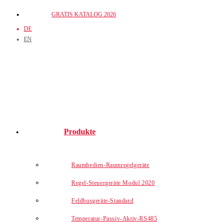
Zum
GRATIS KATALOG 2026
Inhalt
DE
springen
EN
Produkte
Raumbedien-Raumregelgeräte
Regel-Steuergeräte Modul 2020
Feldbusgeräte-Standard
Temperatur-Passiv-Aktiv-RS485