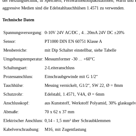
der Heizungstechnik, in Speichern, Fernwärmekompaktstationen, Warm und K
aggressive Medien sind die Edelstahltauchhülsen 1.4571 zu verwenden.
Technische Daten
Spannungsversorgung:
0-10V 24V AC/DC , 4...20mA 24V DC ±20%
Sensor:
PT1000 DIN EN 60751 Klasse A
Messbereiche:
mit Dip Schalter einstellbar, siehe Tabelle
Umgebungstemperatur:
Messumformer -30 ... +60°C
Schaltungsart:
2-Leiteranschluss
Prozessanschluss:
Einschraubgewinde mit G 1/2“
Tauchhülse:
Messing vernickelt, G1/2“, SW 22, Ø = 8mm
Schutzrohr:
Edelstahl, 1.4571, V4A, Ø = 6mm
Anschlusskopf:
aus Kunststoff, Werkstoff Polyamid, 30% glaskugelv
Abmaße:
70 x 62 x 37 mm
Elektrischer Anschluss:
0,14 - 1,5 mm² über Schraubklemmen
Kabelverschraubung:
M16, mit Zugentlastung