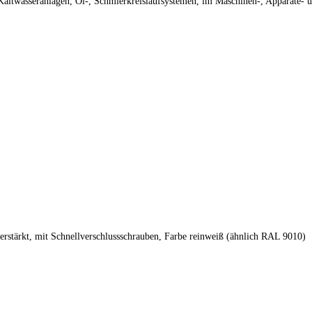
altwasseranlagen, Öl-, Schmierkreislaufsystemen, im Maschinen-, Apparate- u
erstärkt, mit Schnellverschlussschrauben, Farbe reinweiß (ähnlich RAL 9010)