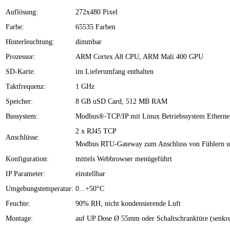
Auflösung:
272x480 Pixel
Farbe:
65535 Farben
Hinterleuchtung:
dimmbar
Prozessor:
ARM Cortex A8 CPU, ARM Mali 400 GPU
SD-Karte:
im Lieferumfang enthalten
Taktfrequenz:
1 GHz
Speicher:
8 GB uSD Card, 512 MB RAM
Bussystem:
Modbus®-TCP/IP mit Linux Betriebssystem Etherne
2 x RJ45 TCP
Anschlüsse:
Modbus RTU-Gateway zum Anschluss von Fühlern un
Konfiguration:
mittels Webbrowser menügeführt
IP Parameter:
einstellbar
Umgebungstemperatur:
0...+50°C
Feuchte:
90% RH, nicht kondensierende Luft
Montage:
auf UP Dose Ø 55mm oder Schaltschranktüre (senkre