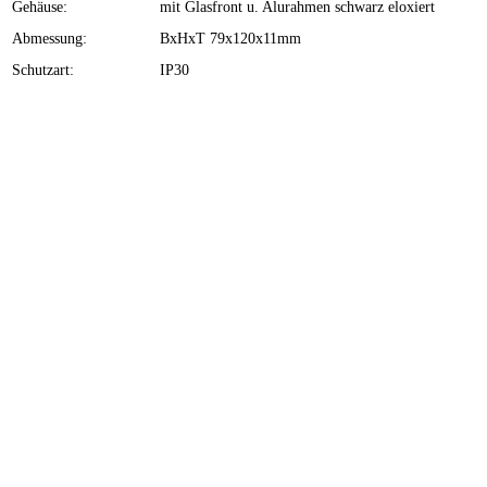
Gehäuse:
mit Glasfront u. Alurahmen schwarz eloxiert
Abmessung:
BxHxT 79x120x11mm
Schutzart:
IP30