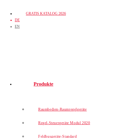
Zum
GRATIS KATALOG 2026
Inhalt
DE
springen
EN
Produkte
Raumbedien-Raumregelgeräte
Regel-Steuergeräte Modul 2020
Feldbusgeräte-Standard