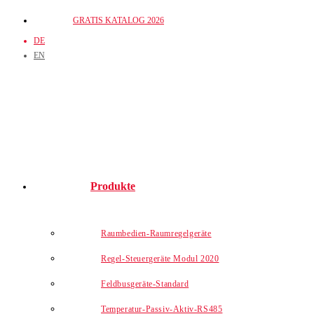
Zum
GRATIS KATALOG 2026
Inhalt
DE
springen
EN
Produkte
Raumbedien-Raumregelgeräte
Regel-Steuergeräte Modul 2020
Feldbusgeräte-Standard
Temperatur-Passiv-Aktiv-RS485