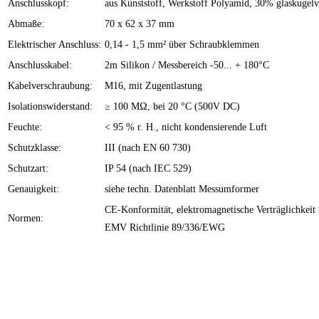
Anschlusskopf:
aus Kunststoff, Werkstoff Polyamid, 30% glaskugelv
Abmaße:
70 x 62 x 37 mm
Elektrischer Anschluss:
0,14 - 1,5 mm² über Schraubklemmen
Anschlusskabel:
2m Silikon / Messbereich -50... + 180°C
Kabelverschraubung:
M16, mit Zugentlastung
Isolationswiderstand:
≥ 100 MΩ, bei 20 °C (500V DC)
Feuchte:
< 95 % r. H., nicht kondensierende Luft
Schutzklasse:
III (nach EN 60 730)
Schutzart:
IP 54 (nach IEC 529)
Genauigkeit:
siehe techn. Datenblatt Messumformer
CE-Konformität, elektromagnetische Verträglichkei
Normen:
EMV Richtlinie 89/336/EWG