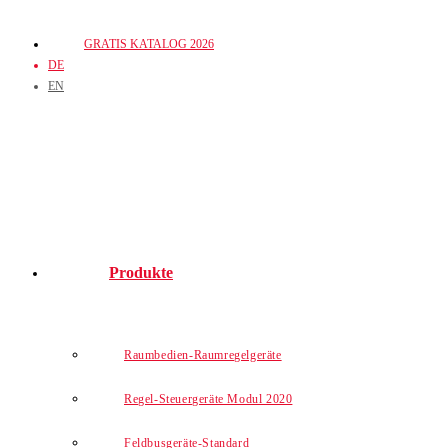
Zum
GRATIS KATALOG 2026
Inhalt
DE
springen
EN
Produkte
Raumbedien-Raumregelgeräte
Regel-Steuergeräte Modul 2020
Feldbusgeräte-Standard