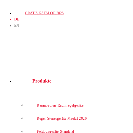
Zum
GRATIS KATALOG 2026
Inhalt
DE
springen
EN
Produkte
Raumbedien-Raumregelgeräte
Regel-Steuergeräte Modul 2020
Feldbusgeräte-Standard