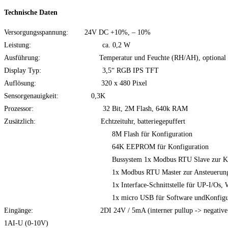
Technische Daten
Versorgungsspannung: 24V DC +10%, – 10%
Leistung: ca. 0,2 W
Ausführung: Temperatur und Feuchte (RH/AH), optional
Display Typ: 3,5“ RGB IPS TFT
Auflösung: 320 x 480 Pixel
Sensorgenauigkeit: 0,3K
Prozessor: 32 Bit, 2M Flash, 640k RAM
Zusätzlich: Echtzeituhr, batteriegepuffert
8M Flash für Konfiguration
64K EEPROM für Konfiguration
Bussystem 1x Modbus RTU Slave zur Kommunika
1x Modbus RTU Master zur Ansteuerung der
1x Interface-Schnittstelle für UP-I/Os, Wif
1x micro USB für Software undKonfiguratio
Eingänge: 2DI 24V / 5mA (interner pullup -> negative 
1AI-U (0-10V)