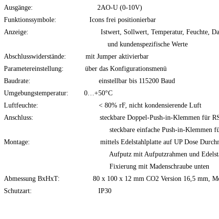
Ausgänge: 2AO-U (0-10V)
Funktionssymbole: Icons frei positionierbar
Anzeige: Istwert, Sollwert, Temperatur, Feuchte, Datum
und kundenspezifische Werte
Abschlusswiderstände: mit Jumper aktivierbar
Parametereinstellung: über das Konfigurationsmenü
Baudrate: einstellbar bis 115200 Baud
Umgebungstemperatur: 0…+50°C
Luftfeuchte: < 80% rF, nicht kondensierende Luft
Anschluss: steckbare Doppel-Push-in-Klemmen für RS48
steckbare einfache Push-in-Klemmen für 
Montage: mittels Edelstahlplatte auf UP Dose Durchm.
Aufputz mit Aufputzrahmen und Edelstahlp
Fixierung mit Madenschraube unten
Abmessung BxHxT: 80 x 100 x 12 mm CO2 Version 16,5 mm, Monta
Schutzart: IP30