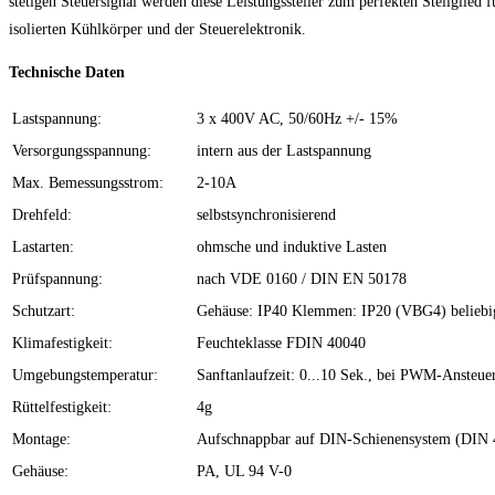
stetigen Steuersignal werden diese Leistungssteller zum perfekten Stellglied fü
isolierten Kühlkörper und der Steuerelektronik.
Technische Daten
Lastspannung:
3 x 400V AC, 50/60Hz +/- 15%
Versorgungsspannung:
intern aus der Lastspannung
Max. Bemessungsstrom:
2-10A
Drehfeld:
selbstsynchronisierend
Lastarten:
ohmsche und induktive Lasten
Prüfspannung:
nach VDE 0160 / DIN EN 50178
Schutzart:
Gehäuse: IP40 Klemmen: IP20 (VBG4) beliebi
Klimafestigkeit:
Feuchteklasse FDIN 40040
Umgebungstemperatur:
Sanftanlaufzeit: 0...10 Sek., bei PWM-Ansteue
Rüttelfestigkeit:
4g
Montage:
Aufschnappbar auf DIN-Schienensystem (DIN 4
Gehäuse:
PA, UL 94 V-0