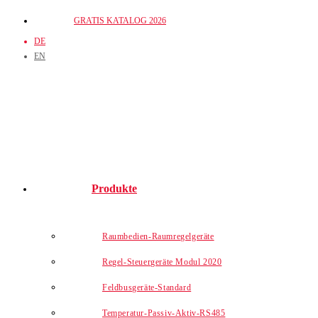
Zum
GRATIS KATALOG 2026
Inhalt
DE
springen
EN
Produkte
Raumbedien-Raumregelgeräte
Regel-Steuergeräte Modul 2020
Feldbusgeräte-Standard
Temperatur-Passiv-Aktiv-RS485